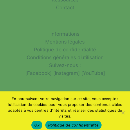
Contact
Informations
Mentions légales
Politique de confidentialité
Conditions générales d’utilisation
Suivez-nous :
[Facebook] [Instagram] [YouTube]
En poursuivant votre navigation sur ce site, vous acceptez
l’utilisation de cookies pour vous proposer des contenus ciblés
© Drivezloin Academy – Tous droits réservés •
adaptés à vos centres d’intérêts et réaliser des statistiques de
Enseignant non assujetti à la TVA (article 293 B du CGI)
visites.
Ok
Politique de confidentialité