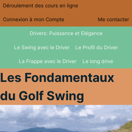
Déroulement des cours en ligne
Connexion à mon Compte
Me contacter
Drivers: Puissance et Elégance
Le Swing avec le Driver
Le Profil du Driver
La Frappe avec le Driver
Le long drive
Les Fondamentaux
du Golf Swing