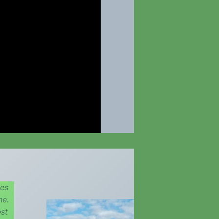
mes
ne.
est