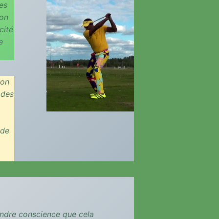
les
son
cité
e
ion
 des
 de
endre conscience que cela