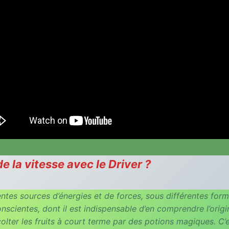
la vitesse avec le Driver ?
rentes sources d’énergies et de forces, sous différentes for
onscientes, dont il est indispensable d’en comprendre l’origi
écolter les fruits à court terme par des potions magiques. C’