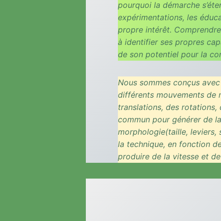
pourquoi la démarche s’éten
expérimentations, les éduc
propre intérêt. Comprendre
à identifier ses propres ca
de son potentiel pour la con
Nous sommes conçus avec le
différents mouvements de 
translations, des rotation
commun pour générer de la 
morphologie(taille, leviers,
la technique, en fonction d
produire de la vitesse et d