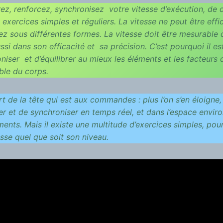
ez, renforcez, synchronisez votre vitesse d’exécution, de 
 exercices simples et réguliers. La vitesse ne peut être effi
ez sous différentes formes. La vitesse doit être mesurable
ssi dans son efficacité et sa précision. C’est pourquoi il e
niser et d’équilibrer au mieux les éléments et les facteurs
ble du corps.
rt de la tête qui est aux commandes : plus l’on s’en éloigne, p
er et de synchroniser en temps réel, et dans l’espace envir
nts. Mais il existe une multitude d’exercices simples, pou
sse quel que soit son niveau.