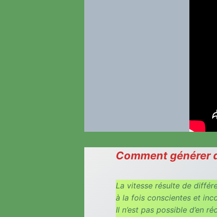
Comment générer de 
La vitesse résulte de diffé
à la fois conscientes et inc
Il n’est pas possible d’en r