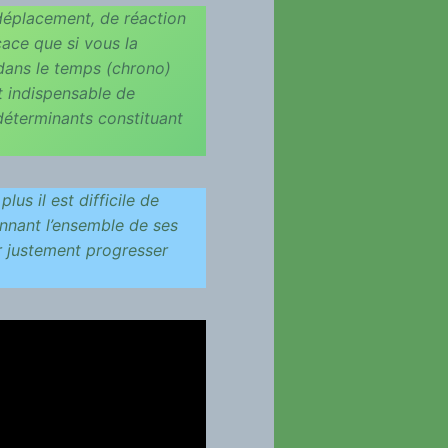
déplacement, de réaction
cace que si vous la
 dans le temps (chrono)
st indispensable de
 déterminants constituant
lus il est difficile de
onnant l’ensemble de ses
r justement progresser