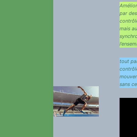
Amélior
par des
contrôl
mais au
synchro
l’ensem
tout pa
contrôl
mouveme
sans ce