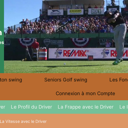
m
es
 ton swing
Seniors Golf swing
Les Fon
Connexion à mon Compte
ver
Le Profil du Driver
La Frappe avec le Driver
Le 
La Vitesse avec le Driver