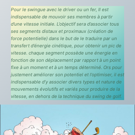
Pour le swingue avec le driver ou un fer, Il est
indispensable de mouvoir ses membres à partir
d’une vitesse initiale. L’objectif sera d’associer tous
ses segments distaux et proximaux (création de
force potentielle) dans le but de le traduire par un
transfert d’énergie cinétique, pour obtenir un pic de
vitesse. chaque segment possède une énergie en
fonction de son déplacement par rapport à un point
fixe à un moment et à un temps déterminé. Ors pour
justement améliorer son potentiel et l’optimiser, il est
indispensable d’y associer divers types et nature de
mouvements évolutifs et variés pour produire de la
vitesse, en dehors de la technique du swing de golf.