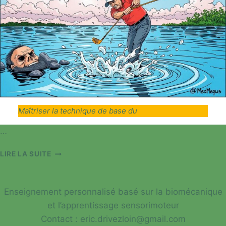
Maîtriser la technique de base du
…
VITESSE-
LIRE LA SUITE
FORCE-
VÉLOCITÉ
Enseignement personnalisé basé sur la biomécanique
et l’apprentissage sensorimoteur
Contact : eric.drivezloin@gmail.com