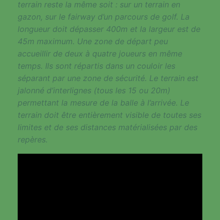
terrain reste la même soit : sur un terrain en
gazon, sur le fairway d’un parcours de golf. La
longueur doit dépasser 400m et la largeur est de
45m maximum. Une zone de départ peu
accueillir de deux à quatre joueurs en même
temps. Ils sont répartis dans un couloir les
séparant par une zone de sécurité. Le terrain est
jalonné d’interlignes (tous les 15 ou 20m)
permettant la mesure de la balle à l’arrivée. Le
terrain doit être entièrement visible de toutes ses
limites et de ses distances matérialisées par des
repères.