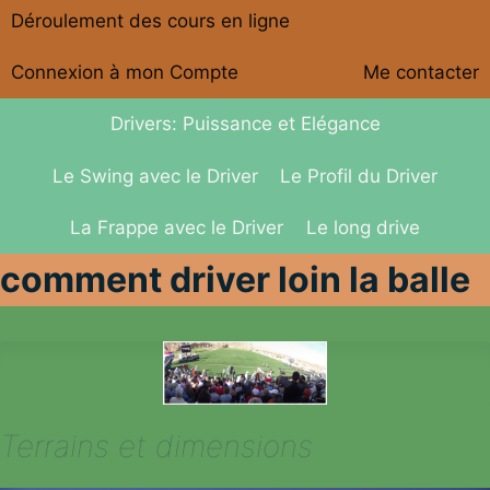
Déroulement des cours en ligne
Connexion à mon Compte
Me contacter
Drivers: Puissance et Elégance
Le Swing avec le Driver
Le Profil du Driver
La Frappe avec le Driver
Le long drive
comment driver loin la balle
Terrains et dimensions