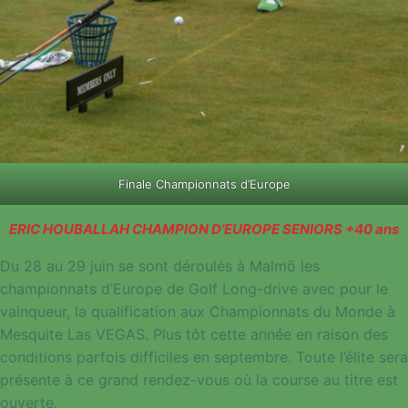
Finale Championnats d’Europe
ERIC HOUBALLAH CHAMPION D’EUROPE SENIORS +40 ans
Du 28 au 29 juin se sont déroulés à Malmö les
championnats d’Europe de Golf Long-drive avec pour le
vainqueur, la qualification aux Championnats du Monde à
Mesquite Las VEGAS. Plus tôt cette année en raison des
conditions parfois difficiles en septembre. Toute l’élite sera
présente à ce grand rendez-vous où la course au titre est
ouverte.