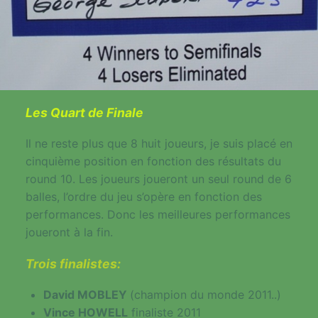
Les Quart de Finale
Il ne reste plus que 8 huit joueurs, je suis placé en
cinquième position en fonction des résultats du
round 10. Les joueurs joueront un seul round de 6
balles, l’ordre du jeu s’opère en fonction des
performances. Donc les meilleures performances
joueront à la fin.
Trois finalistes:
David MOBLEY
(champion du monde 2011..)
Vince HOWELL
finaliste 2011