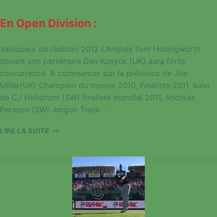
En Open Division :
Vainqueur de l’édition 2012 L’Anglais Tom Hollingworth
devant son partenaire Dan Konyck (UK) aura forte
concurrence. A commencer par la présence de Joe
Miller(UK) Champion du monde 2010, Finaliste 2011, suivi
de CJ Hellstrom (SW) finaliste mondial 2011, Andreas
Persson (SW) Jorgun Trank …
ERIC
LIRE LA SUITE
CHAMPION
D’EUROPE
2013