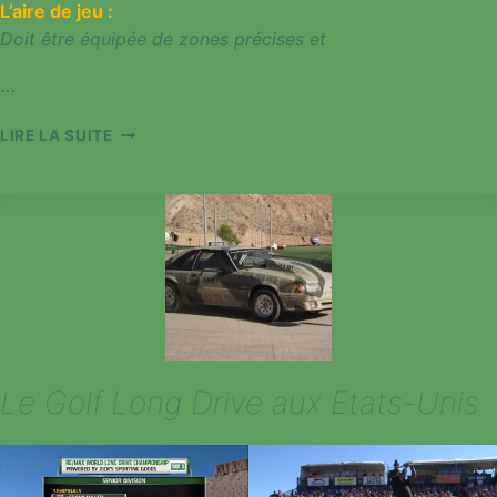
L’aire de jeu :
Doit être équipée de zones précises et
…
TERRAINS
LIRE LA SUITE
ET
DIMENSIONS
Le Golf Long Drive aux Etats-Unis