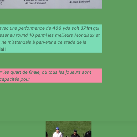
avec une performance de
406
yds soit
371m
qui
ser au round 10 parmi les meilleurs Mondiaux et
 ne m’attendais à parvenir à ce stade de la
al !
r les quart de finale, où tous les joueurs sont
capacités pour
S
ALES
S