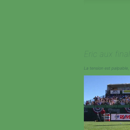
Eric aux fin
La tension est palpable, 