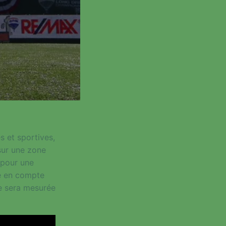
s et sportives,
 sur une zone
 pour une
se en compte
lle sera mesurée