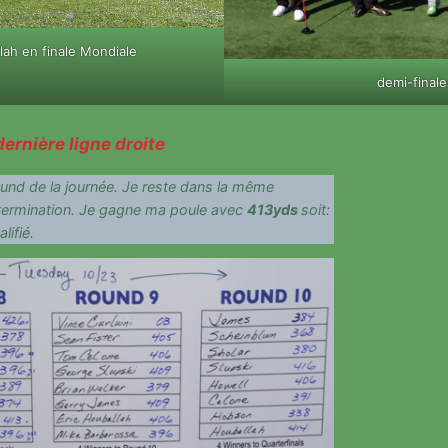
lah en finale Mondiale
demi-finale
ernière ligne droite
round de la journée. Je reste dans la même
termination. Je gagne ma poule avec
413yds
soit:
lifié.