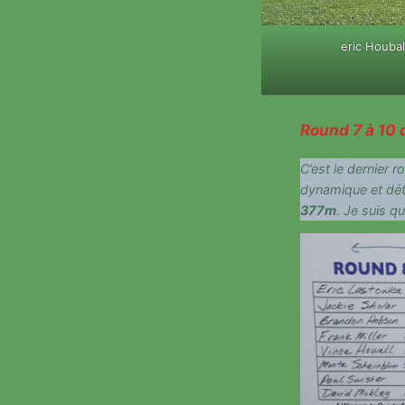
eric Houbal
Round 7 à 10 d
C’est le dernier 
dynamique et dé
377m
. Je suis qua