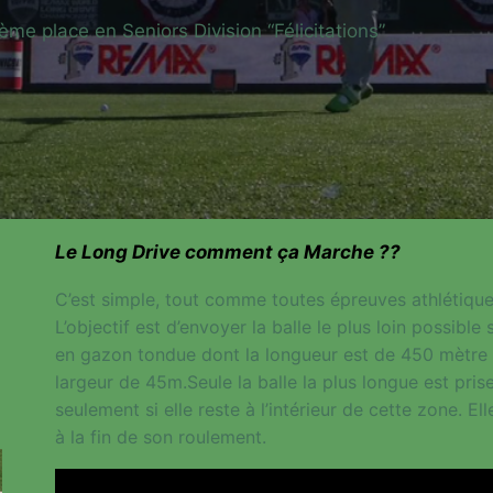
3ème place en Seniors Division “Félicitations”
Le Long Drive comment ça Marche ??
C’est simple, tout comme toutes épreuves athlétique
L’objectif est d’envoyer la balle le plus loin possible
en gazon tondue dont la longueur est de 450 mètre
largeur de 45m.Seule la balle la plus longue est pri
seulement si elle reste à l’intérieur de cette zone. E
à la fin de son roulement.