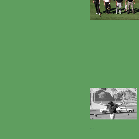
…
ERIC