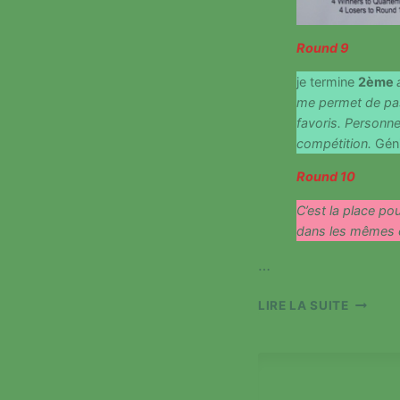
Round 9
je termine
2ème
me permet de pas
favoris. Personne
compétition.
Géni
Round 10
C’est la place pou
dans les mêmes 
…
ERIC
LIRE LA SUITE
AUX
FINALE
MONDI
:
ROUND