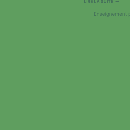
LIRE LA SUITE
DANS
L’ÉLITE
Enseignement p
MONDI
DU
GOLF
LONG
DRIVE