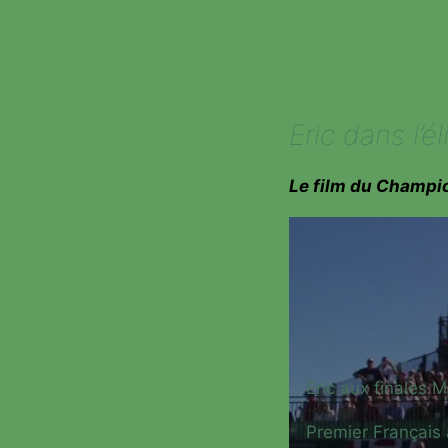
7
À
10
Eric dans l’
Le film du Champi
Eric aux finales 
Premier Français 