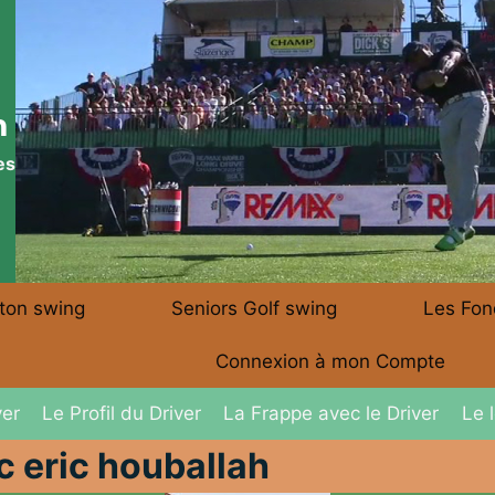
m
es
 ton swing
Seniors Golf swing
Les Fon
Connexion à mon Compte
ver
Le Profil du Driver
La Frappe avec le Driver
Le 
c eric houballah