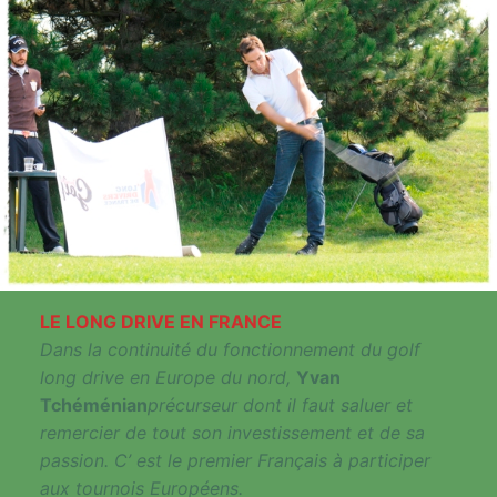
LE LONG DRIVE EN FRANCE
Dans la continuité du fonctionnement du golf
long drive en Europe du nord,
Yvan
Tchéménian
précurseur dont il faut saluer et
remercier de tout son investissement et de sa
passion. C’ est le premier Français à participer
aux tournois Européens.