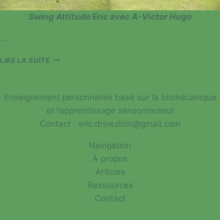
Swing Attitude Eric avec A-Victor Hugo
…
LA
LIRE LA SUITE
GOLF
ATTITUDE
AVEC
Enseignement personnalisé basé sur la biomécanique
VICTOR-
HUGO
et l’apprentissage sensorimoteur
Contact : eric.drivezloin@gmail.com
Navigation
À propos
Articles
Ressources
Contact