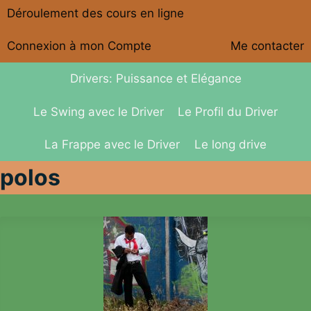
Déroulement des cours en ligne
Connexion à mon Compte
Me contacter
Drivers: Puissance et Elégance
Le Swing avec le Driver
Le Profil du Driver
La Frappe avec le Driver
Le long drive
polos