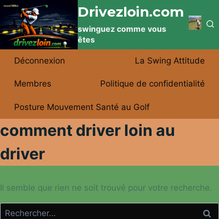
Aller
Drivezloin.com
au
swinguez comme vous
contenu
êtes
Déconnexion
La Swing Attitude
Membres
Politique de confidentialité
Posture Mouvement Santé au Golf
comment driver loin au
driver
Il semble que rien ne soit trouvé pour votre recherche.
Rechercher :